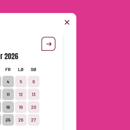
Din handlekurv
r
2026
Tusenfryd
FR
LØ
SØ
4
5
6
11
12
13
Aktiver
18
19
20
25
26
27