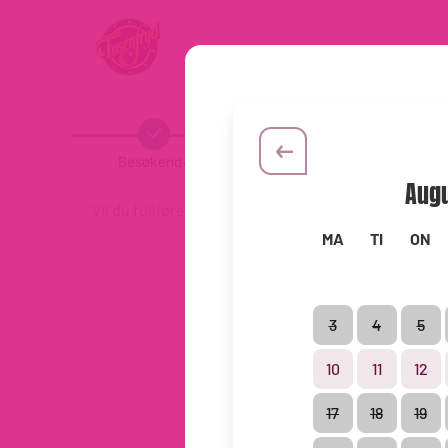
And
Besøkende
Dato
Aug
Vil du fullføre opplevelsen din?
MA
TI
ON
Alle visninger
3
4
5
10
11
12
17
18
19