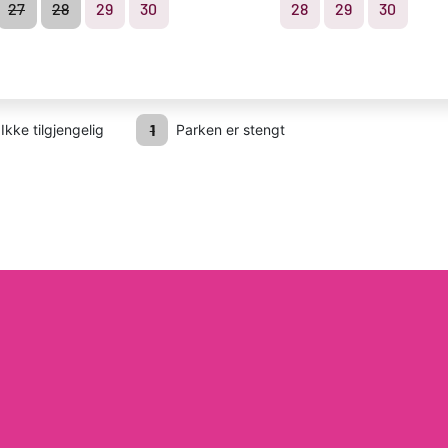
27
28
29
30
28
29
30
rkregler
Kjøpsbetingelser
1
Ikke tilgjengelig
Parken er stengt
© Tusenfryd 2026