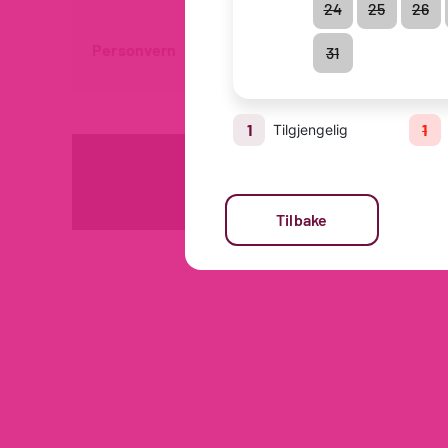
24
25
26
Personvern
Ansvarserklæring
Pa
31
1
1
Tilgjengelig
Tilbake