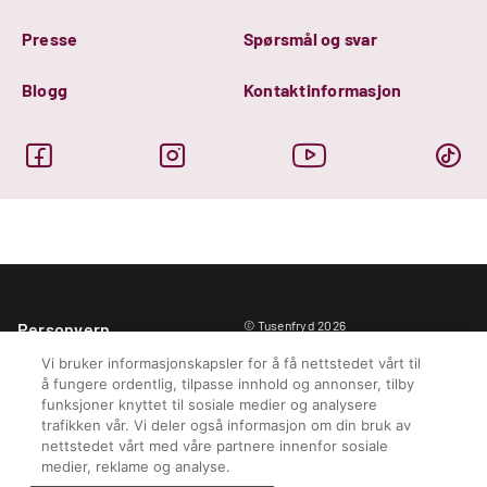
Presse
Spørsmål og svar
Blogg
Kontaktinformasjon
© Tusenfryd 2026
Personvern
Ansvarserklæring
Vi bruker informasjonskapsler for å få nettstedet vårt til
Informasjon om cookies
å fungere ordentlig, tilpasse innhold og annonser, tilby
funksjoner knyttet til sosiale medier og analysere
Parkregler
trafikken vår. Vi deler også informasjon om din bruk av
Kjøpsbetingelser
nettstedet vårt med våre partnere innenfor sosiale
Informasjonskapselinnstillinger
medier, reklame og analyse.