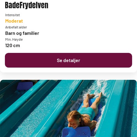
BadeFrydelven
Intensitet
Moderat
Anbefalt alder
Barn og familier
Min. Høyde
120 cm
Se detaljer