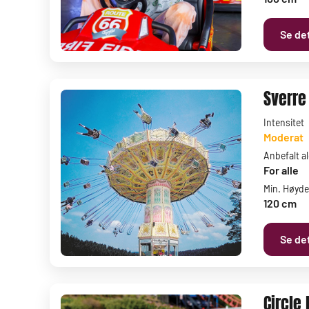
Se det
Sverre
Intensitet
Moderat
Anbefalt a
For alle
Min. Høyde
120 cm
Se det
Circle 