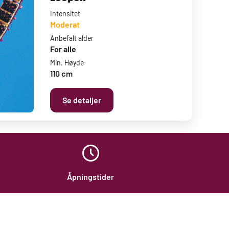
Intensitet
Moderat
Anbefalt alder
For alle
Min. Høyde
110 cm
Se detaljer
Åpningstider