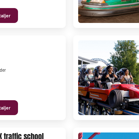
aljer
lder
aljer
K traffic school