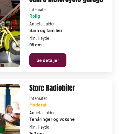
Intensitet
Rolig
Anbefalt alder
Barn og familier
Min. Høyde
95 cm
Se detaljer
Store Radiobiler
Intensitet
Moderat
Anbefalt alder
Tenåringer og voksne
Min. Høyde
140 cm