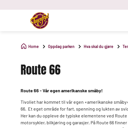
Home
Oppdag parken
Hva skal du gjøre
Te
Route 66
Route 66 - Vår egen amerikanske småby!
Tivoliet har kommet til vår egen «amerikanske småby
66. Et eget område for fart, spenning og lukten av sv
Her kan du oppleve de typiske elementene ved Route 
motorsykler, bilkjøring og garasjer. På Route 66 finner