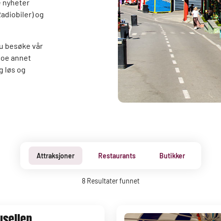
e nyheter
Radiobiler) og
du besøke vår
noe annet
eg løs og
Attraksjoner
Restaurants
Butikker
8
Resultater funnet
usellen