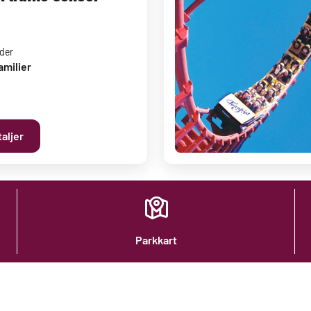
lder
amilier
aljer
Parkkart