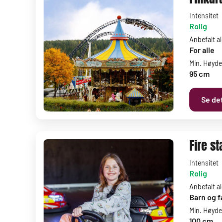
Intensitet
Rolig
Anbefalt a
For alle
Min. Høyde
95 cm
Se det
Fire s
Intensitet
Rolig
Anbefalt a
Barn og f
Min. Høyde
100 cm