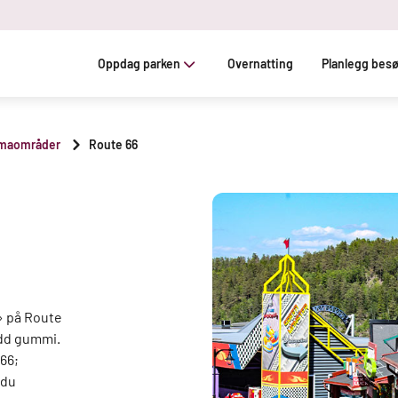
Oppdag parken
Overnatting
Planlegg bes
maområder
Route 66
» på Route
idd gummi.
66;
 du