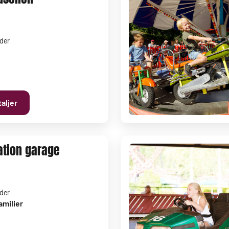
lder
aljer
tation garage
lder
amilier