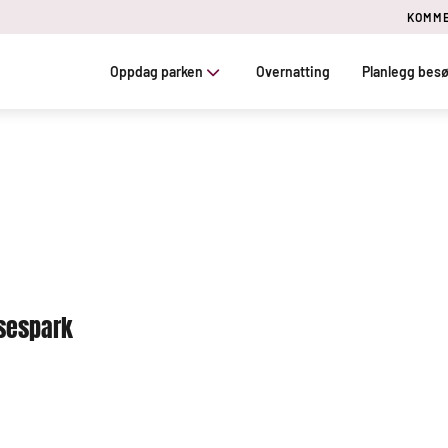
KOMME
Oppdag parken
Overnatting
Planlegg bes
lsespark