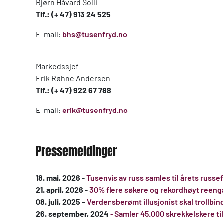
Bjørn Håvard Solli
Tlf.: (+ 47) 913 24 525
E-mail:
bhs@tusenfryd.no
Markedssjef
Erik Røhne Andersen
Tlf.: (+ 47) 922 67 788
E-mail:
erik@tusenfryd.no
Pressemeldinger
18. mai, 2026
-
Tusenvis av russ samles til årets russ
21. april, 2026
-
30% flere søkere og rekordhøyt reen
08. juli, 2025 -
Verdensberømt illusjonist skal trollbi
26. september, 2024
- Samler 45.000 skrekkelskere 