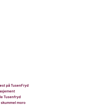
efest på TusenFryd
gasjement
nde Tusenfryd
til skummel moro