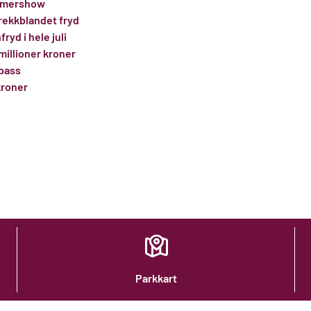
mmershow
krekkblandet fryd
ryd i hele juli
millioner kroner
pass
kroner
Parkkart