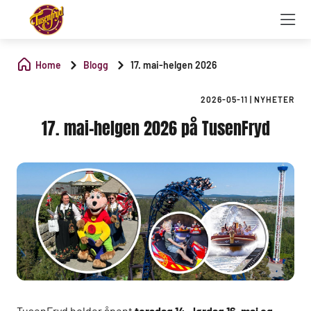
Home
Blogg
17. mai-helgen 2026
2026-05-11
|
NYHETER
17. mai-helgen 2026 på TusenFryd
TusenFryd holder åpent
torsdag 14., lørdag 16. mai og