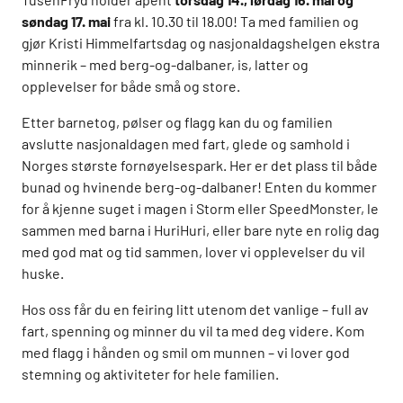
søndag 17. mai
fra kl. 10.30 til 18.00! Ta med familien og
gjør Kristi Himmelfartsdag og nasjonaldagshelgen ekstra
minnerik – med berg-og-dalbaner, is, latter og
opplevelser for både små og store.
Etter barnetog, pølser og flagg kan du og familien
avslutte nasjonaldagen med fart, glede og samhold i
Norges største fornøyelsespark. Her er det plass til både
bunad og hvinende berg-og-dalbaner! Enten du kommer
for å kjenne suget i magen i Storm eller SpeedMonster, le
sammen med barna i HuriHuri, eller bare nyte en rolig dag
med god mat og tid sammen, lover vi opplevelser du vil
huske.
Hos oss får du en feiring litt utenom det vanlige – full av
fart, spenning og minner du vil ta med deg videre. Kom
med flagg i hånden og smil om munnen – vi lover god
stemning og aktiviteter for hele familien.