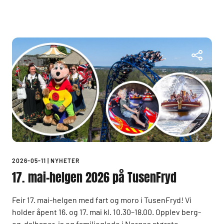
2026-05-11
|
NYHETER
17. mai-helgen 2026 på TusenFryd
Feir 17. mai-helgen med fart og moro i TusenFryd! Vi
holder åpent 16. og 17. mai kl. 10.30–18.00. Opplev berg-
og-dalbaner, is og familieglede i Norges største