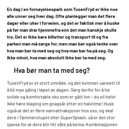
En dag i en fornøyelsespark som TusenFryd er ikke noe
alle unner seg hver dag. Ofte planlegger man det flere
dager eller uker i forveien, og det er faktisk mer å huske
på før man drar hjemmefra enn det man kanskje skulle
tro. Det er ikke bare billetter og transport til og fra
parken man må sørge for, men man bør også tenke over
hva man bør ta med seg og hva man bør ha på seg. Og
ikke minst, hva man absolutt ikke bør ta med seg.
Hva bør man ta med seg?
TusenFryd er et stort område, og det kommer uansett til
å bli mye gåing i løpet av dagen. Sørg derfor for å ha
solide og komfortable sko som er gått inn – du vil helst
ikke høre klaging om gnagsår etter en halvtime! Husk
også at det er flere vannattraksjoner hos oss, og skal
dere i Tømmerstupet eller SuperSplash, så er det stor
sjanse for at dere blir litt våte på beina. Kombinasjonen