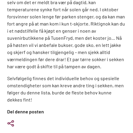
selv om det er meldt bra vær på dagtid, kan
temperaturene synke fort når solen går ned. I oktober
forsvinner solen lenge før parken stenger, og da kan man
fort angre på at man kom i kun t-skjorte. Riktignok kan du
i et nødstilfelle få kjøpt en genser i noen av
suvenirbutikkene på TusenFryd, men det koster jo… Nå
på høsten vil vi anbefale bukser, gode sko, en lett jakke
og skjerf og hansker tilgjengelig – men sjekk alltid
værmeldingen før dere drar! Et par tørre sokker i sekken
har være godt å skifte til på tampen av dagen.
Selvfølgelig finnes det individuelle behov og spesielle
omstendigheter som kan kreve andre ting i sekken, men
følger du denne lista, burde de fleste behov kunne
dekkes fint!
Del denne posten