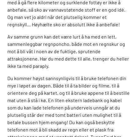
med å gå flere kilometer og surklende fottøy er ikke å
anbefale, så sko av vannavstøtende stoff er en god idè.
Og man vet jo aldri når det plutselig kommer et
regnskyll… Høyhælte sko er absolutt ikke å anbefale!
Av samme grunn kan det være lurt å ha med en lett,
sammenleggbar regnponcho, både mot en regnskur og
mot å bli våt i noen av de fuktige, sprutende
attraksjonene. Har du med dette til alle, trenger du heller
ikke ta med paraply.
Du kommer høyst sannsynligvis til å bruke telefonen din
mye i løpet av dagen. Både til å ta bilder og filme, til å
orientere deg på kartet, og til å bruke appene til å bestille
mat uten å stå i kø. En liten ekstern ladebank og kabel
som du kan lade telefonen på underveis unngår at du
plutselig står der med tomt batteri uten mulighet til å
betale bussen hjem engang! Du kan også beskytte
telefonen mot å bli skadd av regn eller et plask fra
attraksjonene med et vanntett deksel. TusenFryd har