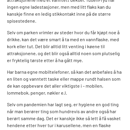
ingen egne ladestasjoner, men med litt flaks kan du
kanskje finne en ledig stikkontakt inne på de større
spisestedene.
Selv om parken vrimler av steder hvor du får kjøpt noe å
drikke, kan det være smart å ta med en vannflaske, med
kork eller tut. Det blir alltid litt venting i køene til
attraksjonene, og det blir også alltid noen som plutselig
er fryktelig tørste etter å ha gått mye.
Har barna egne mobiltelefoner, så kan det anbefales å ha
en liten og vanntett taske eller mappe rundt halsen som
de kan oppbevare det aller viktigste i – mobilen,
lommebok, penger, nøkler e.l.
Selv om pandemien har lagt seg, er hygiene en god ting
når man berører ting som hundrevis av andre også har
berørt samme dag. Det er kanskje ikke så lett å få vasket
hendene etter hver tur i karusellene, men en flaske