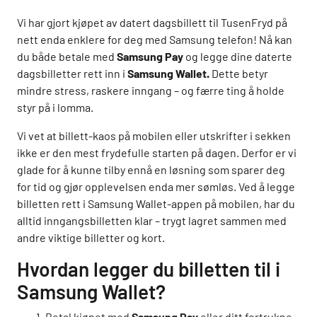
Vi har gjort kjøpet av datert dagsbillett til TusenFryd på
nett enda enklere for deg med Samsung telefon! Nå kan
du både betale med
Samsung Pay
og legge dine daterte
dagsbilletter rett inn i
Samsung Wallet.
Dette betyr
mindre stress, raskere inngang – og færre ting å holde
styr på i lomma.
Vi vet at billett-kaos på mobilen eller utskrifter i sekken
ikke er den mest frydefulle starten på dagen. Derfor er vi
glade for å kunne tilby ennå en løsning som sparer deg
for tid og gjør opplevelsen enda mer sømløs. Ved å legge
billetten rett i Samsung Wallet-appen på mobilen, har du
alltid inngangsbilletten klar – trygt lagret sammen med
andre viktige billetter og kort.
Hvordan legger du billetten til i
Samsung Wallet?
Betal kjøpet med
Samsung Pay
eller ditt fortrukne