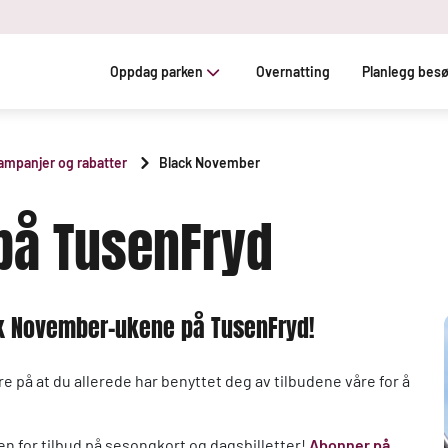
Oppdag parken
Overnatting
Planlegg bes
ampanjer og rabatter
Black November
på TusenFryd
ck November-ukene på TusenFryd!
 på at du allerede har benyttet deg av tilbudene våre for å
en for tilbud på sesongkort og dagsbilletter!
Abonner på