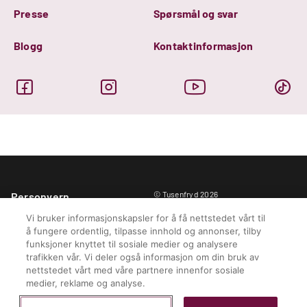
Presse
Spørsmål og svar
Blogg
Kontaktinformasjon
© Tusenfryd 2026
Personvern
Ansvarserklæring
Vi bruker informasjonskapsler for å få nettstedet vårt til
Informasjon om cookies
å fungere ordentlig, tilpasse innhold og annonser, tilby
funksjoner knyttet til sosiale medier og analysere
Parkregler
trafikken vår. Vi deler også informasjon om din bruk av
Kjøpsbetingelser
nettstedet vårt med våre partnere innenfor sosiale
Informasjonskapselinnstillinger
medier, reklame og analyse.