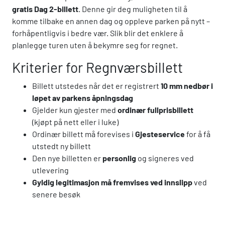
gratis Dag 2-billett
. Denne gir deg muligheten til å
komme tilbake en annen dag og oppleve parken på nytt –
forhåpentligvis i bedre vær. Slik blir det enklere å
planlegge turen uten å bekymre seg for regnet.
Kriterier for Regnværsbillett
Billett utstedes når det er registrert
10 mm nedbør i
løpet av parkens åpningsdag
Gjelder kun gjester med
ordinær fullprisbillett
(kjøpt på nett eller i luke)
Ordinær billett må forevises i
Gjesteservice
for å få
utstedt ny billett
Den nye billetten er
personlig
og signeres ved
utlevering
Gyldig legitimasjon må fremvises ved innslipp
ved
senere besøk