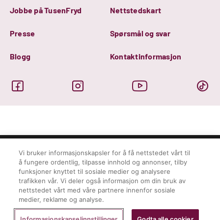
Jobbe på TusenFryd
Nettstedskart
Presse
Spørsmål og svar
Blogg
Kontaktinformasjon
Vi bruker informasjonskapsler for å få nettstedet vårt til
å fungere ordentlig, tilpasse innhold og annonser, tilby
© Tusenfryd 2026
Personvern
funksjoner knyttet til sosiale medier og analysere
Ansvarserklæring
trafikken vår. Vi deler også informasjon om din bruk av
Informasjon om cookies
nettstedet vårt med våre partnere innenfor sosiale
Parkregler
medier, reklame og analyse.
Kjøpsbetingelser
Informasjonskapselinnstillinger
Godta alle cookier