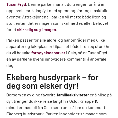
TusenFryd
. Denne parken har alt du trenger for å få en
opplevelsesrik dag fylt med spenning, fart og smakfulle
eventyr. Attraksjonene i parken vil mette både liten og
stor, enten det er magen som skal mettes eller behovet
for et
skikkelig sug i magen
.
Parken passer for alle aldre, og har områder med ulike
apparater og lekeplasser tilpasset både liten og stor. Om
du vil besøke
fornøyelsesparker
i Oslo, så er TusenFryd
en av parkene byens innbyggere kommer til å anbefale
deg.
Ekeberg husdyrpark – for
deg som elsker dyr!
Dersom en av dine favoritt-
familieaktiviteter
er å hilse på
dyr, trenger du ikke reise langt fra Oslo! Knappe 15
minutter med bil fra Oslo sentrum, så har du kommet til
Ekeberg husdyrpark. Parken inneholder så mange som