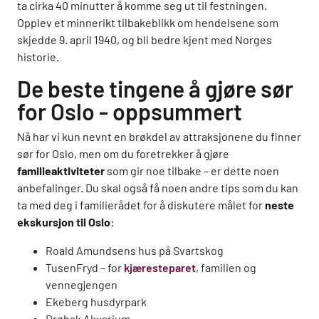
ta cirka 40 minutter å komme seg ut til festningen.
Opplev et minnerikt tilbakeblikk om hendelsene som
skjedde 9. april 1940, og bli bedre kjent med Norges
historie.
De beste tingene å gjøre sør
for Oslo - oppsummert
Nå har vi kun nevnt en brøkdel av attraksjonene du finner
sør for Oslo, men om du foretrekker å gjøre
familieaktiviteter
som gir noe tilbake – er dette noen
anbefalinger. Du skal også få noen andre tips som du kan
ta med deg i familierådet for å diskutere målet for
neste
ekskursjon til Oslo
:
Roald Amundsens hus på Svartskog
TusenFryd – for
kjæresteparet
, familien og
vennegjengen
Ekeberg husdyrpark
Drøbak Akvarium