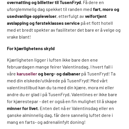
overnatting og billetter til TusenFryd
. Få dere en
uforglemmelig dag spekket til randen med
fart, moro og
usedvanlige opplevelser
, etterfulgt av
velfortjent
avslapping og førsteklasses service
på et flott hotell
med et bredt spekter av fasiliteter det bare er å velge og
vrake blant!
For kjærlighetens skyld
Kjærligheten ligger i luften ikke bare den ene
februardagen mange feirer Valentinsdag. I hvert fall i
våre
karuseller
og berg- og dalbaner
på TusenFryd! Ta
med din elskede/utkårede på TusenFryd! Med vårt
valentinstilbud kan du ta med din kjære, mora mi eller
andre du er glad i på TusenFryd. Valentines er ikke bare
for kjærestepar - det er også en fin mulighet til å skape
minner for livet
. Enten det nå er Valentinsdag eller en
ganske alminnelig dag, får dere sannelig luftet dere i
mang en farts- og adrenalinfylt doning!