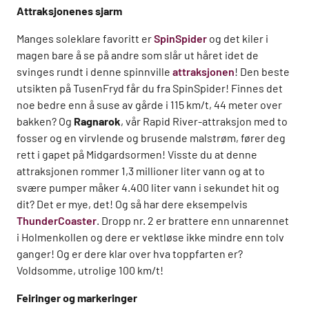
Attraksjonenes sjarm
Manges soleklare favoritt er
SpinSpider
og det kiler i
magen bare å se på andre som slår ut håret idet de
svinges rundt i denne spinnville
attraksjonen
! Den beste
utsikten på TusenFryd får du fra SpinSpider! Finnes det
noe bedre enn å suse av gårde i 115 km/t, 44 meter over
bakken? Og
Ragnarok
, vår Rapid River-attraksjon med to
fosser og en virvlende og brusende malstrøm, fører deg
rett i gapet på Midgardsormen! Visste du at denne
attraksjonen rommer 1,3 millioner liter vann og at to
svære pumper måker 4.400 liter vann i sekundet hit og
dit? Det er mye, det! Og så har dere eksempelvis
ThunderCoaster
. Dropp nr. 2 er brattere enn unnarennet
i Holmenkollen og dere er vektløse ikke mindre enn tolv
ganger! Og er dere klar over hva toppfarten er?
Voldsomme, utrolige 100 km/t!
Feiringer og markeringer