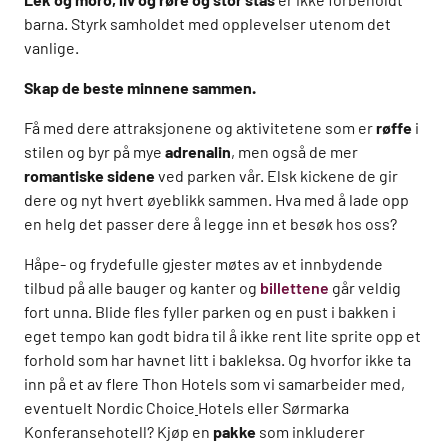
barna. Styrk samholdet med opplevelser utenom det
vanlige.
Skap de beste minnene sammen.
Få med dere attraksjonene og aktivitetene som er
røffe
i
stilen og byr på mye
adrenalin
, men også de mer
romantiske sidene
ved parken vår. Elsk kickene de gir
dere og nyt hvert øyeblikk sammen. Hva med å lade opp
en helg det passer dere å legge inn et besøk hos oss?
Håpe- og frydefulle gjester møtes av et innbydende
tilbud på alle bauger og kanter og
billettene
går veldig
fort unna. Blide fles fyller parken og en pust i bakken i
eget tempo kan godt bidra til å ikke rent lite sprite opp et
forhold som har havnet litt i bakleksa. Og hvorfor ikke ta
inn på et av flere Thon Hotels som vi samarbeider med,
eventuelt Nordic Choice
Hotels eller Sørmarka
Konferansehotell? Kjøp en
pakke
som inkluderer