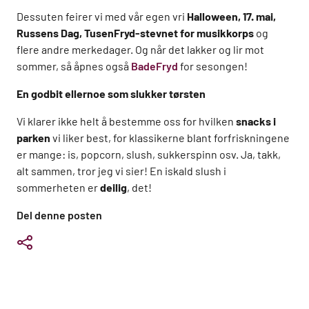
Dessuten feirer vi med vår egen vri
Halloween, 17. mai,
Russens Dag, TusenFryd-stevnet for musikkorps
og
flere andre merkedager. Og når det lakker og lir mot
sommer, så åpnes også
BadeFryd
for sesongen!
En godbit ellernoe som slukker tørsten
Vi klarer ikke helt å bestemme oss for hvilken
snacks i
parken
vi liker best, for klassikerne blant forfriskningene
er mange: is, popcorn, slush, sukkerspinn osv. Ja, takk,
alt sammen, tror jeg vi sier! En iskald slush i
sommerheten er
deilig
, det!
Del denne posten