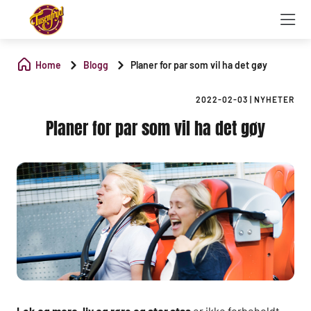
Home
Blogg
Planer for par som vil ha det gøy
2022-02-03
|
NYHETER
Planer for par som vil ha det gøy
Lek og moro, liv og røre og stor stas
er ikke forbeholdt