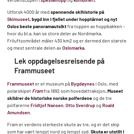
Utforsk 4000 år med
spennende skihistorie på
Skimuseet
, bygd inn i fjellet under hopptårnet og nyt
Oslos beste panoramautsikt
fra toppen av hoppbakken -
hvor du bl.a. kan se store deler av Nordmarka.
Friluftsområdet måler 430 km2 og er dermed den største
og mest sentrale delen av
Oslomarka
.
Lek oppdagelsesreisende på
Frammuseet
Frammuseet
er et museum på
Bygdøynes
i Oslo, med
polarskipet
Fram
fra 1892 som hovedattraksjon
. Museet
skildrer de historiske norske polferdene
og de tre
polfarerne
Fridtjof Nansen
,
Otto Sverdrup
og
Roald
Amundsen
.
Fram er verdens sterkeste skute av tre, og er det skip
som har vært lengst nord og lengst syd.
Skuta er utstilt i