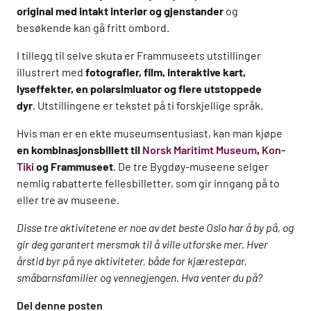
original med intakt interiør og gjenstander
og
besøkende kan gå fritt ombord.
I tillegg til selve skuta er Frammuseets utstillinger
illustrert med
fotografier, film, interaktive kart,
lyseffekter, en polarsimluator og flere utstoppede
dyr
. Utstillingene er tekstet på ti forskjellige språk.
Hvis man er en ekte museumsentusiast, kan man kjøpe
en kombinasjonsbillett til
Norsk Maritimt Museum
,
Kon-
Tiki
og Frammuseet
. De tre Bygdøy-museene selger
nemlig rabatterte fellesbilletter, som gir inngang på to
eller tre av museene.
Disse tre aktivitetene er noe av det beste Oslo har å by på, og
gir deg garantert mersmak til å ville utforske mer. Hver
årstid byr på nye aktiviteter, både for kjærestepar,
småbarnsfamilier og vennegjengen. Hva venter du på?
Del denne posten