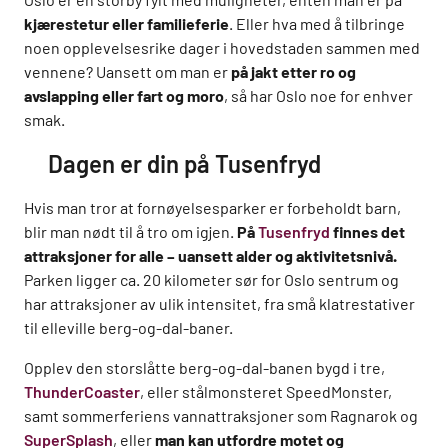
kjærestetur eller familieferie
. Eller hva med å tilbringe
noen opplevelsesrike dager i hovedstaden sammen med
vennene? Uansett om man er
på jakt etter ro og
avslapping eller fart og moro
, så har Oslo noe for enhver
smak.
Dagen er din på Tusenfryd
Hvis man tror at fornøyelsesparker er forbeholdt barn,
blir man nødt til å tro om igjen.
På
Tusenfryd
finnes det
attraksjoner for alle – uansett alder og aktivitetsnivå.
Parken ligger ca. 20 kilometer sør for Oslo sentrum og
har attraksjoner av ulik intensitet, fra små klatrestativer
til elleville berg-og-dal-baner.
Opplev den storslåtte berg-og-dal-banen bygd i tre,
ThunderCoaster
, eller stålmonsteret SpeedMonster,
samt sommerferiens vannattraksjoner som Ragnarok og
SuperSplash
, eller
man kan utfordre motet og