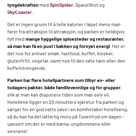
tyngdekraften
med
SpinSpider
, SpaceShot og
SkyCoaster
.
Det er ingen grunn til å telle kalorier i løpet mens man
farer fra attraksjon til attraksjon, og parken er heldigvis
fylt med
mange hyggelige spisesteder og restauranter,
så man kan få en pust i bakken og fornyet energi
. Her er
det noe for enhver smak: fastfood, buffet, kiosker,
glutenfritt, vegetar, samt noe til den søte tann eller den
koffeintrengende.
Parken har flere hotellpartnere som tilbyr en- eller
todagers pakker, både familievennlige og for grupper
,
slik at man kan disponere tiden som man selv vil.
Hotellene ligger en 20 minutters kjøretur fra parken og
sørger for en god natts søvn i en komfortabel hotellseng,
så du kan ha det latterlig moro på Tusenfryd om dagen -
uansett om det er med barna, ungdommene eller
vennene!