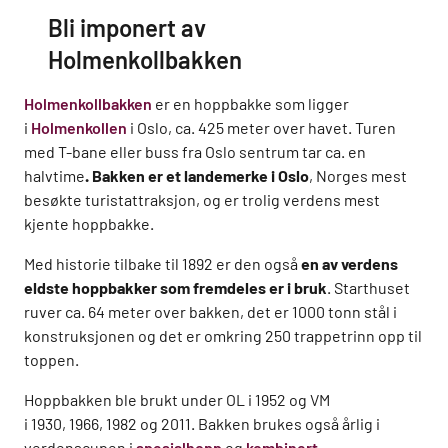
Bli imponert av
Holmenkollbakken
Holmenkollbakken
er en hoppbakke som ligger
i
Holmenkollen
i Oslo, ca. 425 meter over havet. Turen
med T-bane eller buss fra Oslo sentrum tar ca. en
halvtime
. Bakken er et landemerke i Oslo
, Norges mest
besøkte turistattraksjon, og er trolig verdens mest
kjente hoppbakke.
Med historie tilbake til 1892 er den også
en av verdens
eldste hoppbakker som fremdeles er i bruk
. Starthuset
ruver ca. 64 meter over bakken, det er 1000 tonn stål i
konstruksjonen og det er omkring 250 trappetrinn opp til
toppen.
Hoppbakken ble brukt under OL i 1952 og VM
i 1930, 1966, 1982 og 2011. Bakken brukes også årlig i
verdenscupen i
spesialhopp
og
kombinert
.