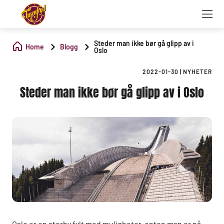
Steder man ikke bør gå glipp av i
Home
Blogg
Oslo
2022-01-30
|
NYHETER
Steder man ikke bør gå glipp av i Oslo
Oslo er en storby fylt med muligheter, enten man er på